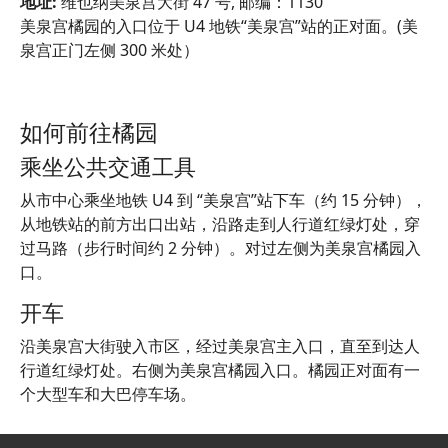
地址:
维也纳美泉宫大街 47 号, 邮编：1130
美泉宫橘园的入口位于 U4 地铁“美泉宫”站的正对面。(美
泉宫正门左侧 300 米处）
如何前往橘园
乘坐公共交通工具
从市中心乘坐地铁 U4 到 “美泉宫”站下车（约 15 分钟），
从地铁站的前方出口出站，沿路走到人行道红绿灯处，穿
过马路（步行时间约 2 分钟）。对过左侧为美泉宫橘园入
口。
开车
沿美泉宫大街驶入市区，经过美泉宫主入口，直至到达人
行道红绿灯处。右侧为美泉宫橘园入口。橘园正对面有一
个大型车和大巴停车场。