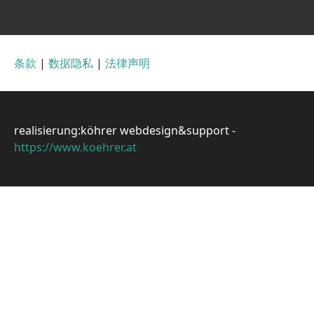
条款
|
数据隐私
|
法律声明
realisierung:köhrer webdesign&support -
https://www.koehrer.at