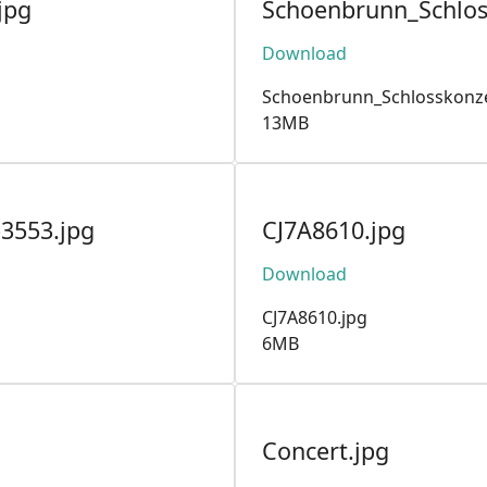
jpg
Schoenbrunn_Schlos
Download
Schoenbrunn_Schlosskonze
13MB
3553.jpg
CJ7A8610.jpg
Download
CJ7A8610.jpg
6MB
Concert.jpg