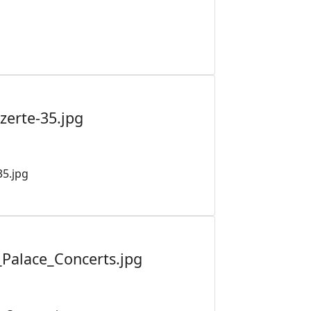
erte-35.jpg
5.jpg
alace_Concerts.jpg