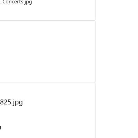
_Concerts.jpg
825.jpg
g