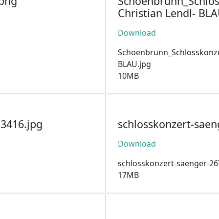
.png
Schoenbrunn_Schlos
Christian Lendl- BLA
Download
Schoenbrunn_Schlosskonzer
BLAU.jpg
10MB
3416.jpg
schlosskonzert-saen
Download
schlosskonzert-saenger-26
17MB