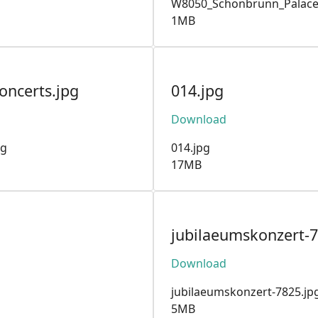
W8050_Schonbrunn_Palace
1MB
ncerts.jpg
014.jpg
Download
pg
014.jpg
17MB
jubilaeumskonzert-7
Download
jubilaeumskonzert-7825.jp
5MB