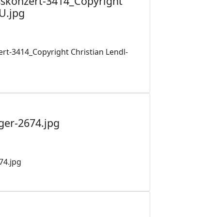
skonzert-3414_Copyright
U.jpg
t-3414_Copyright Christian Lendl-
ger-2674.jpg
74.jpg