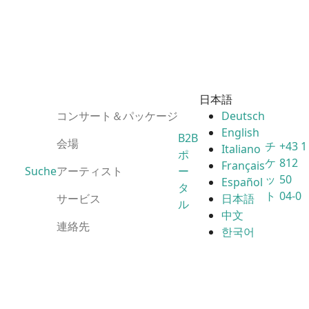
日本語
コンサート＆パッケージ
Deutsch
English
B2B
会場
チ
+43 1
Italiano
ポ
ケ
812
Français
Suche
アーティスト
ー
ッ
50
Español
タ
ト
04-0
サービス
日本語
ル
中文
連絡先
한국어