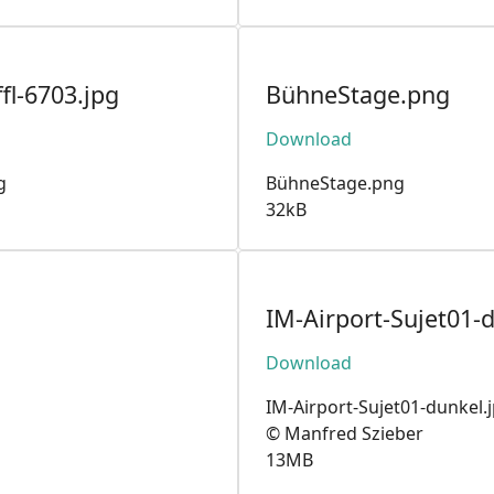
fl-6703.jpg
BühneStage.png
Download
g
BühneStage.png
32kB
IM-Airport-Sujet01-
Download
IM-Airport-Sujet01-dunkel.
© Manfred Szieber
13MB