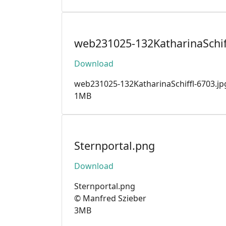
web231025-132KatharinaSchif
Download
web231025-132KatharinaSchiffl-6703.jp
1MB
Sternportal.png
Download
Sternportal.png
© Manfred Szieber
3MB