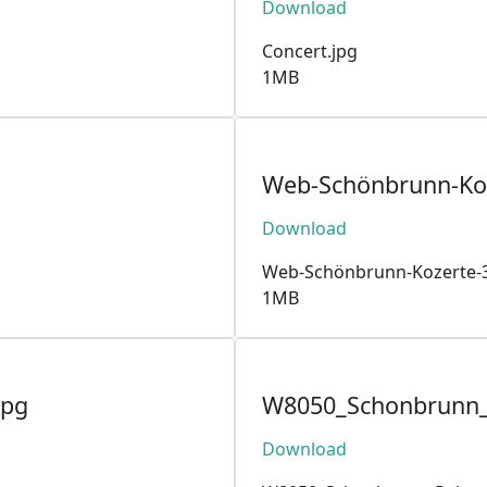
Download
Concert.jpg
1MB
Web-Schönbrunn-Koz
Download
Web-Schönbrunn-Kozerte-3
1MB
jpg
W8050_Schonbrunn_P
Download