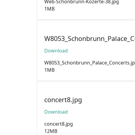
Web-Schönbrunn-Kozerte-38.jpg
1MB
W8053_Schonbrunn_Palace_Co
Download
W8053_Schonbrunn_Palace_Concerts.j
1MB
concert8.jpg
Download
concert8.jpg
12MB