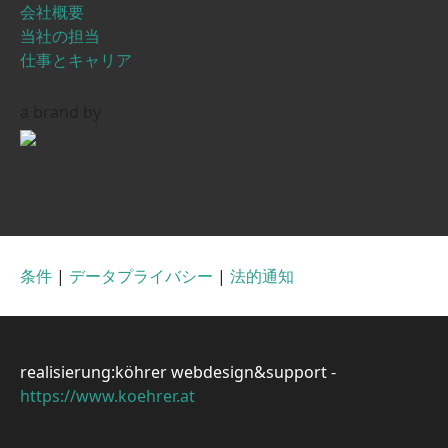
会社概要
当社の担当
仕事とキャリア
a brand by
条件
|
データプライバシー
|
法的通知
realisierung:köhrer webdesign&support -
https://www.koehrer.at