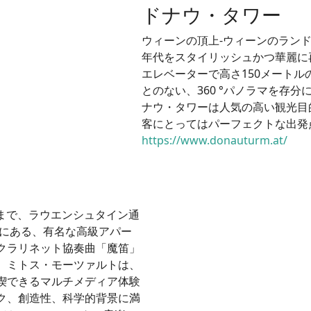
ドナウ・タワー
ウィーンの頂上-ウィーンのランド
年代をスタイリッシュかつ華麗に
エレベーターで高さ150メート
とのない、360 °パノラマを存
ナウ・タワーは人気の高い観光目
客にとってはパーフェクトな出発
https://www.donauturm.at/
るまで、ラウエンシュタイン通
」の1階にある、有名な高級アパー
クラリネット協奏曲「魔笛」
。ミトス・モーツァルトは、
喫できるマルチメディア体験
ク、創造性、科学的背景に満