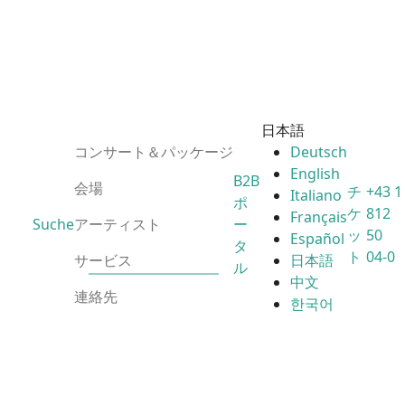
日本語
コンサート＆パッケージ
Deutsch
English
B2B
会場
チ
+43 1
Italiano
ポ
ケ
812
Français
Suche
アーティスト
ー
ッ
50
Español
タ
ト
04-0
サービス
日本語
ル
中文
連絡先
한국어