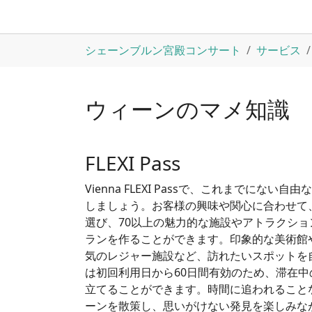
Skip to main content
You are here:
シェーンブルン宮殿コンサート
サービス
ウィーンのマメ知識
FLEXI Pass
Vienna FLEXI Passで、これまでにな
しましょう。お客様の興味や関心に合わせて
選び、70以上の魅力的な施設やアトラクシ
ランを作ることができます。印象的な美術館
気のレジャー施設など、訪れたいスポットを
は初回利用日から60日間有効のため、滞在
立てることができます。時間に追われること
ーンを散策し、思いがけない発見を楽しみな