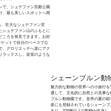
ンで、シュテファン宮殿公園
け、最も美しいスポットへ簡
ら、壮大なシュテファン宮
たシュテファン山のふもとに
どころを発見できます。お好
チケットで自分のペースで公
で、グロリエッテへ楽にアク
リラックスし、皇室のような
シェーンブルン動
魅力的な動物の世界への小旅行を
通して、文化的に自然との見事な
ブルン動物園です。皇帝の夏の邸
産にも登録されているシェーンブ
あり、700種以上の動物が生息