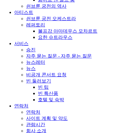
쇤브룬 궁전의 역사
아티스트
쇤브룬 궁전 오케스트라
레퍼토리
볼프강 아마데우스 모차르트
요한 슈트라우스
서비스
승진
자주 묻는 질문 - 자주 묻는 질문
뉴스레터
뉴스
비공개 콘서트 요청
빈 둘러보기
빈 팁
빈 특산품
호텔 및 숙박
연락처
연락처
사이트 계획 및 약도
관람시간
회사 소개