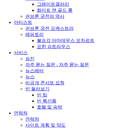
그레이트갤러리
화이트 앤 골드 룸
쇤브룬 궁전의 역사
아티스트
쇤브룬 궁전 오케스트라
레퍼토리
볼프강 아마데우스 모차르트
요한 슈트라우스
서비스
승진
자주 묻는 질문 - 자주 묻는 질문
뉴스레터
뉴스
비공개 콘서트 요청
빈 둘러보기
빈 팁
빈 특산품
호텔 및 숙박
연락처
연락처
사이트 계획 및 약도