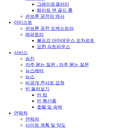
그레이트갤러리
화이트 앤 골드 룸
쇤브룬 궁전의 역사
아티스트
쇤브룬 궁전 오케스트라
레퍼토리
볼프강 아마데우스 모차르트
요한 슈트라우스
서비스
승진
자주 묻는 질문 - 자주 묻는 질문
뉴스레터
뉴스
비공개 콘서트 요청
빈 둘러보기
빈 팁
빈 특산품
호텔 및 숙박
연락처
연락처
사이트 계획 및 약도