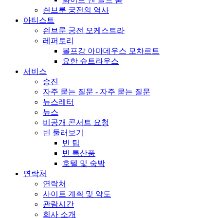
쇤브룬 궁전의 역사
아티스트
쇤브룬 궁전 오케스트라
레퍼토리
볼프강 아마데우스 모차르트
요한 슈트라우스
서비스
승진
자주 묻는 질문 - 자주 묻는 질문
뉴스레터
뉴스
비공개 콘서트 요청
빈 둘러보기
빈 팁
빈 특산품
호텔 및 숙박
연락처
연락처
사이트 계획 및 약도
관람시간
회사 소개