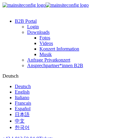
B2B Portal
Login
Downloads
Fotos
Videos
Konzert Information
Musik
Anfrage Privatkonzert
Ansprechpartner*innen B2B
Deutsch
Deutsch
English
Italiano
Français
Español
日本語
中文
한국어