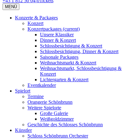
+43 1 812 50 04-0
Tickets
MENÜ
Konzerte & Packages
Konzert
Konzertpackages
(current)
Unsere Klassiker
Dinner & Konzert
Schlossbesichtigung & Konzert
Schlossbesichtigung, Dinner & Konzert
Saisonale Packages
Weihnachtsmarkt & Konzert
Weihnachtsmarkt, Schlossbesichtigung &
Konzert
Lichtergarten & Konzert
Eventkalender
Spielort
Termine
Orangerie Schönbrunn
Weitere Spielorte
Große Galerie
Weißgoldzimmer
Geschichte des Schlosses Schönbrunn
Künstler
Schloss Schönbrunn Orchester