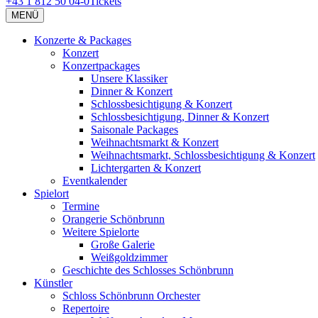
+43 1 812 50 04-0
Tickets
MENÜ
Konzerte & Packages
Konzert
Konzertpackages
Unsere Klassiker
Dinner & Konzert
Schlossbesichtigung & Konzert
Schlossbesichtigung, Dinner & Konzert
Saisonale Packages
Weihnachtsmarkt & Konzert
Weihnachtsmarkt, Schlossbesichtigung & Konzert
Lichtergarten & Konzert
Eventkalender
Spielort
Termine
Orangerie Schönbrunn
Weitere Spielorte
Große Galerie
Weißgoldzimmer
Geschichte des Schlosses Schönbrunn
Künstler
Schloss Schönbrunn Orchester
Repertoire