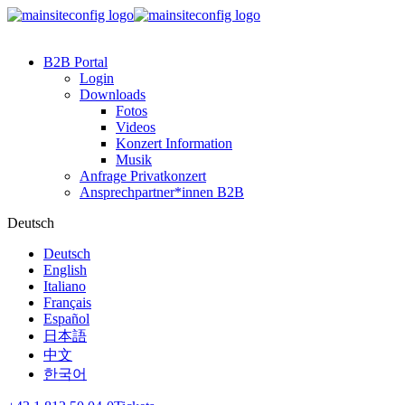
B2B Portal
Login
Downloads
Fotos
Videos
Konzert Information
Musik
Anfrage Privatkonzert
Ansprechpartner*innen B2B
Deutsch
Deutsch
English
Italiano
Français
Español
日本語
中文
한국어