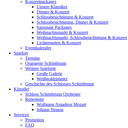
Konzertpackages
Unsere Klassiker
Dinner & Konzert
Schlossbesichtigung & Konzert
Schlossbesichtigung, Dinner & Konzert
Saisonale Packages
Weihnachtsmarkt & Konzert
Weihnachtsmarkt, Schlossbesichtigung & Konzert
Lichtergarten & Konzert
Eventkalender
Spielort
Termine
Orangerie Schönbrunn
Weitere Spielorte
Große Galerie
Weißgoldzimmer
Geschichte des Schlosses Schönbrunn
Künstler
Schloss Schönbrunn Orchester
Repertoire
Wolfgang Amadeus Mozart
Johann Strauss
Services
Promotion
FAQ