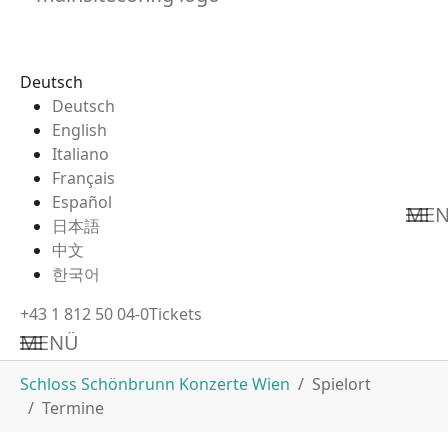
Deutsch
Deutsch
English
Italiano
Français
Español
ME
日本語
中文
한국어
+43 1 812 50 04-0
Tickets
MENÜ
Zum Hauptinhalt springen
Sie sind hier:
Schloss Schönbrunn Konzerte Wien
Spielort
Termine