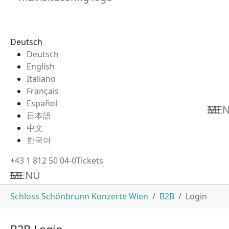
Deutsch
Deutsch
English
Italiano
Français
Español
ME
日本語
中文
한국어
+43 1 812 50 04-0
Tickets
MENÜ
Zum Hauptinhalt springen
Sie sind hier:
Schloss Schönbrunn Konzerte Wien
B2B
Login