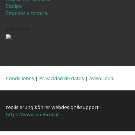
Equipo
Empleos y carrera
a brand by
Condiciones
|
Privacidad de datos
|
Aviso Legal
realisierung:köhrer webdesign&support -
https://www.koehrer.at