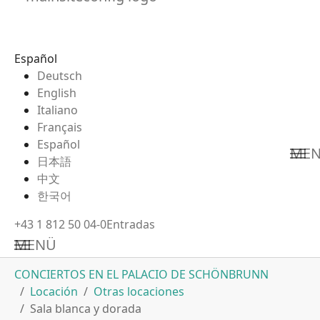
Español
Deutsch
English
Italiano
Français
Español
ME
日本語
中文
한국어
+43 1 812 50 04-0
Entradas
MENÜ
Saltar al contenido principal
Estás aquí:
CONCIERTOS EN EL PALACIO DE SCHÖNBRUNN
Locación
Otras locaciones
Sala blanca y dorada