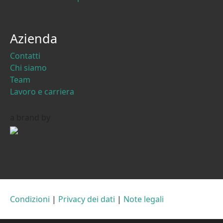
Azienda
Contatti
Chi siamo
Team
Lavoro e carriera
a brand by
Condizioni
|
Privacy dei dati
|
Note legali