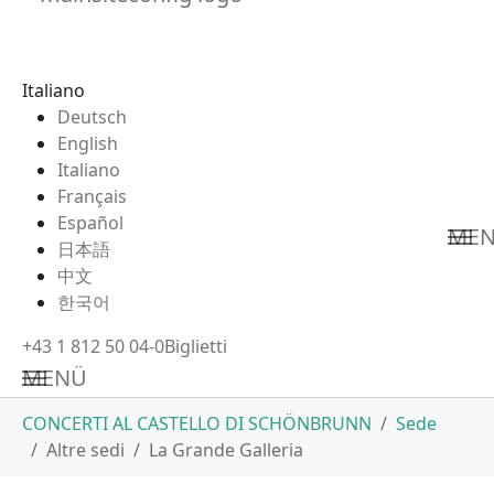
Italiano
Deutsch
English
Italiano
Français
Español
ME
日本語
中文
한국어
+43 1 812 50 04-0
Biglietti
MENÜ
Skip to main content
You are here:
CONCERTI AL CASTELLO DI SCHÖNBRUNN
Sede
Altre sedi
La Grande Galleria