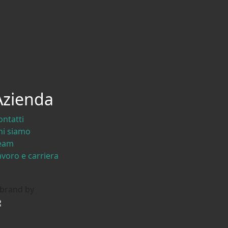
Azienda
ontatti
hi siamo
eam
avoro e carriera
 brand by