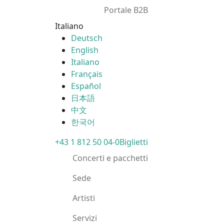
Portale B2B
Italiano
Deutsch
English
Italiano
Français
Español
日本語
中文
한국어
+43 1 812 50 04-0
Biglietti
Concerti e pacchetti
Sede
Artisti
Servizi