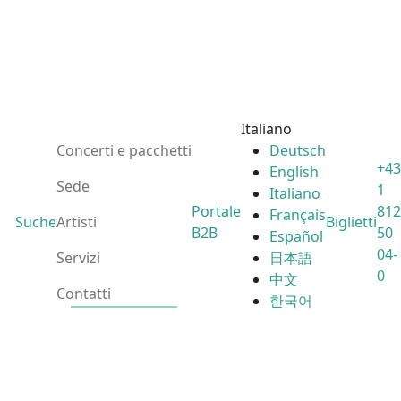
Italiano
Concerti e pacchetti
Deutsch
+43
English
Sede
1
Italiano
Portale
812
Français
Suche
Artisti
Biglietti
B2B
50
Español
04-
Servizi
日本語
0
中文
Contatti
한국어