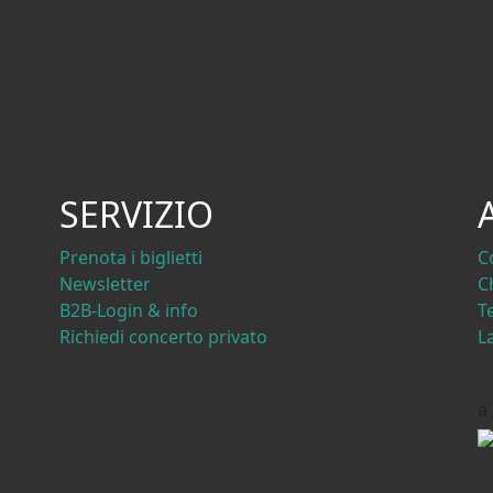
SERVIZIO
Prenota i biglietti
C
Newsletter
C
B2B-Login & info
T
Richiedi concerto privato
L
a