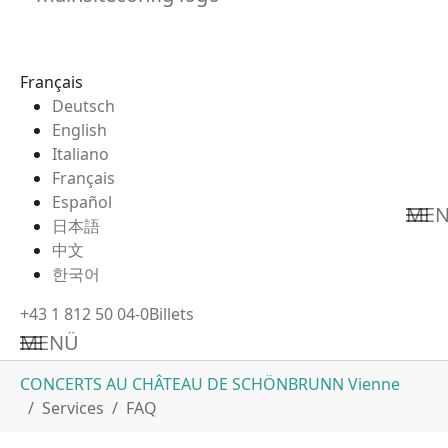
Français
Deutsch
English
Italiano
Français
Español
ME
日本語
中文
한국어
+43 1 812 50 04-0
Billets
MENÜ
Aller au contenu principal
Vous êtes ici:
CONCERTS AU CHÂTEAU DE SCHÖNBRUNN Vienne
Services
FAQ